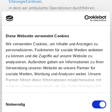
ChirurgieCentrum
,
in dem wir ambulante Operationen durchführen.
Alle Räume liegen ebenerdig und sind barrierefrei.
Patienten mit beeinträchtigter Gehfähigkeit haben
ebenso wie Krankentransporte problemlosen
Diese Webseite verwendet Cookies
Zugang.
Wir verwenden Cookies, um Inhalte und Anzeigen zu
personalisieren, Funktionen für soziale Medien anbieten
In unserer Praxis behandeln wir Menschen mit allen
zu können und die Zugriffe auf unsere Website zu
gängigen chirurgischen Erkrankungen sowohl auf
analysieren. Außerdem geben wir Informationen zu Ihrer
dem Gebiet der allgemeinen als auch der Unfall­
Verwendung unserer Website an unsere Partner für
×
chirurgie. Als D-Arzt-Praxis sind wir von allen
soziale Medien, Werbung und Analysen weiter. Unsere
Berufs­genossen­schaften zur Behandlung von
Partner führen diese Informationen möglicherweise mit
Patienten mit Wege- und Arbeits- bzw.
Liebe Patientinnen und
weiteren Daten zusammen, die Sie ihnen bereitgestellt
Schulunfällen ermächtigt. Für Röntgen­aufnahmen
Patienten
haben oder die sie im Rahmen Ihrer Nutzung der Dienste
steht eine moderne digitale Anlage zur Verfügung.
gesammelt haben.
Nutzen Sie bei uns die Möglichkeit
Notwendig
Ein weiterer Schwerpunkt liegt auf dem Gebiet der
der Darmkrebsvorsorge mit Hilfe