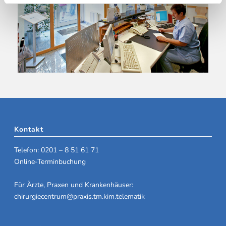
Kontakt
Telefon: 0201 – 8 51 61 71
Online-Terminbuchung
Für Ärzte, Praxen und Krankenhäuser:
chirurgiecentrum@praxis.tm.kim.telematik